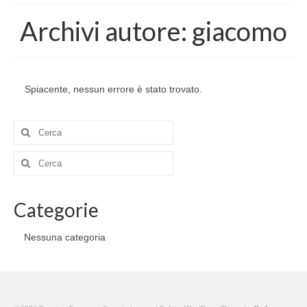
The project
Archivi autore: giacomo
The BeSEC Project
The Jean Monnet Actions
Spiacente, nessun errore è stato trovato.
Staff
Key staff members
Cerca:
Main Partners
Cerca:
Associated Partners
Categorie
Events
Nessuna categoria
Kick-off meeting
General Conferences
Thematic Workshops